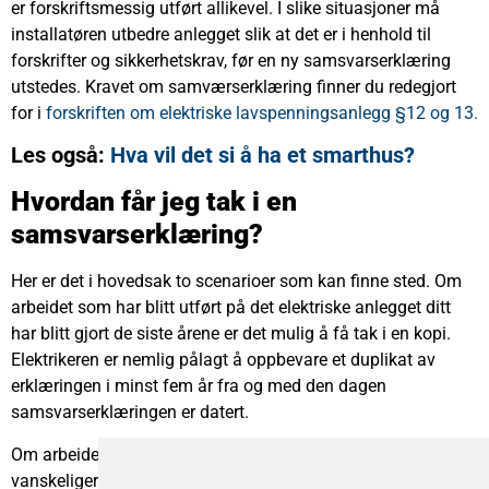
er forskriftsmessig utført allikevel. I slike situasjoner må
installatøren utbedre anlegget slik at det er i henhold til
forskrifter og sikkerhetskrav, før en ny samsvarserklæring
utstedes. Kravet om samværserklæring finner du redegjort
for i
forskriften om elektriske lavspenningsanlegg §12 og 13.
Les også:
Hva vil det si å ha et smarthus?
Hvordan får jeg tak i en
samsvarserklæring?
Her er det i hovedsak to scenarioer som kan finne sted. Om
arbeidet som har blitt utført på det elektriske anlegget ditt
har blitt gjort de siste årene er det mulig å få tak i en kopi.
Elektrikeren er nemlig pålagt å oppbevare et duplikat av
erklæringen i minst fem år fra og med den dagen
samsvarserklæringen er datert.
Om arbeidet fant sted for lenger enn fem år siden er det noe
vanskeligere å skaffe seg en erklæring, men ikke umulig. Da