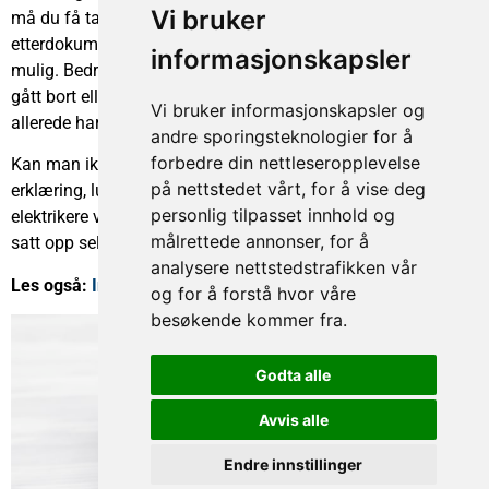
Vi bruker
må du få tak i installatøren som gjorde arbeidet og be om
etterdokumentasjon. Dessverre er det ikke alltid dette er
informasjonskapsler
mulig. Bedriften kan ha blitt lagt ned, installatøren kan ha
gått bort eller en situasjon der installatør mener kunde
Vi bruker informasjonskapsler og
allerede har fått utstedt erklæring kan oppstå.
andre sporingsteknologier for å
forbedre din nettleseropplevelse
Kan man ikke bare be en annen installatør om å skrive ut en
på nettstedet vårt, for å vise deg
erklæring, lurer du kanskje på nå. I teorien jo, men svært få
personlig tilpasset innhold og
elektrikere vil skrive ut en garanti på et anlegg de ikke har
målrettede annonser, for å
satt opp selv. Da sitter man i saksa.
analysere nettstedstrafikken vår
Les også:
Installering av komfyrvakt – har det noe for seg?
og for å forstå hvor våre
besøkende kommer fra.
Godta alle
Avvis alle
Endre innstillinger