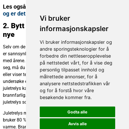
Les også:
Hva koster det å bytte sikringsskap,
og er det egentlig nødvendig?
Vi bruker
2. Bytt ut de gamle juletrelysene med
informasjonskapsler
nye
Vi bruker informasjonskapsler og
Selv om de gamle juletrelysene tilsynelatende fungerer godt,
andre sporingsteknologier for å
er sannsynligheten stor for at sikkerheten har blitt svekket
forbedre din nettleseropplevelse
med årene. Benytter du deg av lyslenker med noen år bak
på nettstedet vårt, for å vise deg
seg, må du derfor alltid se etter om ledningene er sprukket
personlig tilpasset innhold og
eller viser tegn til svekkelser. Vær også påpasselig med å
målrettede annonser, for å
undersøke eventuell varmespredning fra pærene. Gamle
analysere nettstedstrafikken vår
juletrelys kan ofte avgi høy varme som kan være svært
og for å forstå hvor våre
brannfarlig. Av den grunn anbefaler vi å gå til innkjøp av nye
besøkende kommer fra.
juletrelys som er konstruert etter dagens standarder.
Godta alle
Juletrelys med LED-pærer er det lureste valget. LED-pærer
bruker 80 % av energien sin på å avgi lys, og kun 20 % på
Avvis alle
varme. Brannfaren vil derfor reduseres betraktelig. I tillegg