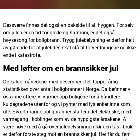
Dessverre finnes det også en bakside til all hyggen. For selv
om julen er en tid for glede og harmoni, er det også
høysesong for boligbrann. Trygg julebelysning er derfor helt
avgjørende for at juletiden skal stå til forventningene og ikke
ende i katastrofe.
Med løfter om en brannsikker jul
De kalde månedene, med desember i tet, topper årlig
statistikken over antall boligbranner i Norge. Da befinner vi
oss inne oftere, vi varmer opp boligene for å håndtere
kuldegradene utenfor og vi pynter med lyslenker inne som
ute. Svært mange boligbranner starter i det elektriske, med
varmegang i koblinger som av de hyppigste årsakene. Å
være nøye med å gå over julebelysningen før den tas i bruk,
er derfor første steg mot en brannsikker jul. Her får du fem