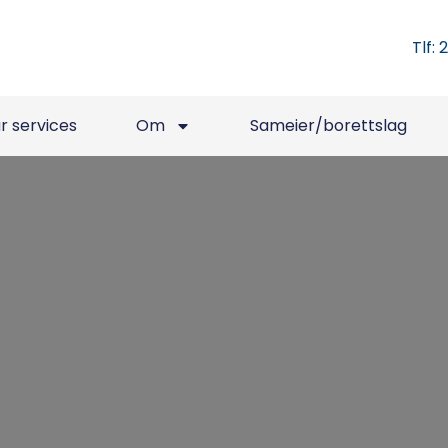
Tlf: 
r services
Om
Sameier/borettslag