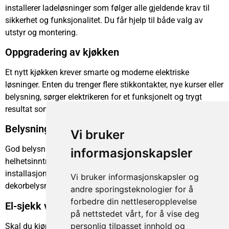
installerer ladeløsninger som følger alle gjeldende krav til
sikkerhet og funksjonalitet. Du får hjelp til både valg av
utstyr og montering.
Oppgradering av kjøkken
Et nytt kjøkken krever smarte og moderne elektriske
løsninger. Enten du trenger flere stikkontakter, nye kurser eller
belysning, sørger elektrikeren for et funksjonelt og trygt
resultat som passer inn i ditt kjøkkenprosjekt.
Belysning i boligen
Vi bruker
God belysning påvirker både trivsel, funksjonalitet og
informasjonskapsler
helhetsinntrykk. Teamet hjelper deg med planlegging og
installasjon av riktig lys til ulike rom – fra downlights til
Vi bruker informasjonskapsler og
dekorbelysning.
andre sporingsteknologier for å
forbedre din nettleseropplevelse
El-sjekk ved boligkjøp
på nettstedet vårt, for å vise deg
personlig tilpasset innhold og
Skal du kjøpe bolig? En el-sjekk gir oversikt over tilstanden